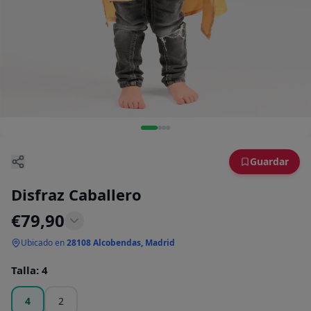
Guardar
Disfraz Caballero
€
79,90
Ubicado en
28108 Alcobendas, Madrid
Talla
:
4
4
2