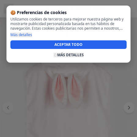
Ubicado en
28108 Alcobendas, Madrid
🍪 Preferencias de cookies
Utilizamos cookies de terceros para mejorar nuestra página web y
mostrarte publicidad personalizada basada en tus hábitos de
navegación. Estas cookies publicitarias nos permiten a nosotros,
analizar tu navegación en nuestra página y en internet para
Más detalles
mostrarte anuncios relevantes para ti. Al activarlas, aceptas el uso
de cookies para fines publicitarios y la recopilación y tratamiento de
ACEPTAR TODO
tus datos de navegación, incluyendo la posible compartición de
estos datos con terceros para ofrecerte publicidad personalizada.
MÁS DETALLES