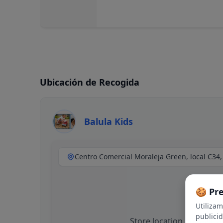
Ubicación de Recogida
Balula Kids
🍪 Pr
Utiliza
publici
Store location not availa