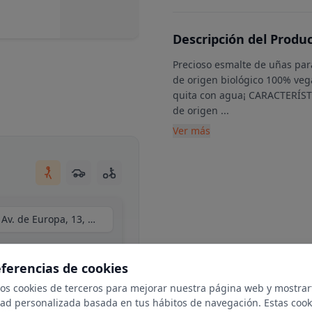
Descripción del Produ
Precioso esmalte de uñas para
de origen biológico 100% vega
quita con agua¡ CARACTERÍST
de origen
...
Ver más
Centro Comercial Moraleja Green, local C34, Av. de Europa, 13, N 1-25, 28108 Alcobendas, Madrid
eferencias de cookies
mos cookies de terceros para mejorar nuestra página web y mostrar
dad personalizada basada en tus hábitos de navegación. Estas cook
ble