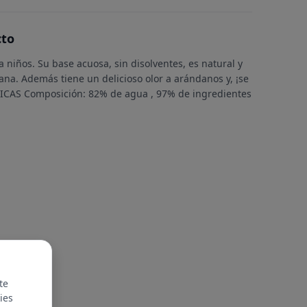
cto
 niños. Su base acuosa, sin disolventes, es natural y
na. Además tiene un delicioso olor a arándanos y, ¡se
ICAS Composición: 82% de agua , 97% de ingredientes
te
ies