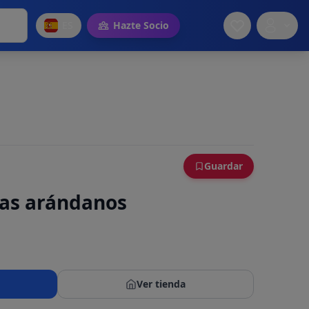
ES
Hazte Socio
Guardar
as arándanos
Ver tienda