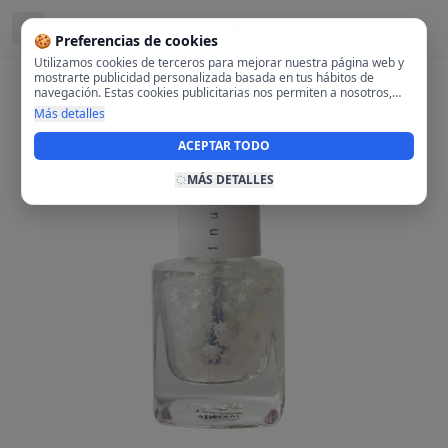
Ubicado en
28108 Alcobendas, Madrid
🍪 Preferencias de cookies
Utilizamos cookies de terceros para mejorar nuestra página web y
mostrarte publicidad personalizada basada en tus hábitos de
navegación. Estas cookies publicitarias nos permiten a nosotros,
analizar tu navegación en nuestra página y en internet para
Más detalles
mostrarte anuncios relevantes para ti. Al activarlas, aceptas el uso
de cookies para fines publicitarios y la recopilación y tratamiento de
ACEPTAR TODO
tus datos de navegación, incluyendo la posible compartición de
estos datos con terceros para ofrecerte publicidad personalizada.
MÁS DETALLES