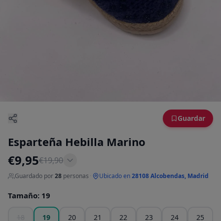
Guardar
Esparteña Hebilla Marino
€
9,95
€
19,90
Guardado por
28
personas
·
Ubicado en
28108 Alcobendas, Madrid
Tamaño
:
19
18
19
20
21
22
23
24
25