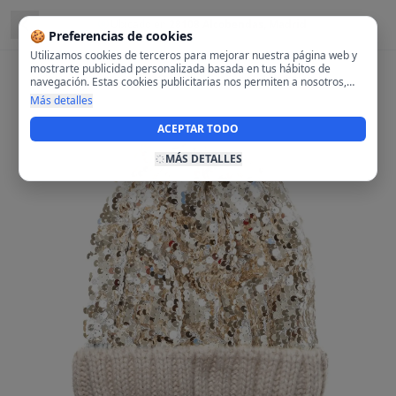
Ubicado en
28108 Alcobendas, Madrid
🍪 Preferencias de cookies
Utilizamos cookies de terceros para mejorar nuestra página web y
mostrarte publicidad personalizada basada en tus hábitos de
navegación. Estas cookies publicitarias nos permiten a nosotros,
analizar tu navegación en nuestra página y en internet para
Más detalles
mostrarte anuncios relevantes para ti. Al activarlas, aceptas el uso
de cookies para fines publicitarios y la recopilación y tratamiento de
ACEPTAR TODO
tus datos de navegación, incluyendo la posible compartición de
estos datos con terceros para ofrecerte publicidad personalizada.
MÁS DETALLES