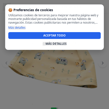
Ubicado en
28108 Alcobendas, Madrid
🍪 Preferencias de cookies
Utilizamos cookies de terceros para mejorar nuestra página web y
mostrarte publicidad personalizada basada en tus hábitos de
navegación. Estas cookies publicitarias nos permiten a nosotros,
analizar tu navegación en nuestra página y en internet para
Más detalles
mostrarte anuncios relevantes para ti. Al activarlas, aceptas el uso
de cookies para fines publicitarios y la recopilación y tratamiento de
ACEPTAR TODO
tus datos de navegación, incluyendo la posible compartición de
estos datos con terceros para ofrecerte publicidad personalizada.
MÁS DETALLES