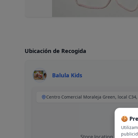
Ubicación de Recogida
Balula Kids
🍪 Pr
Utiliza
publici
Store location not availa