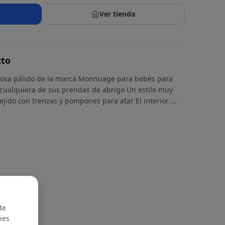
Ver tienda
cto
 rosa pálido de la marca Monnuage para bebés para
cualquiera de sus prendas de abrigo Un estilo muy
tejido con trenzas y pompones para atar El interior
...
te
ies