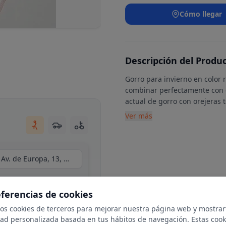
Cómo llegar
Descripción del Produ
Gorro para invierno en color
combinar perfectamente con 
actual de gorro con orejeras 
Ver más
Centro Comercial Moraleja Green, local C34, Av. de Europa, 13, N 1-25, 28108 Alcobendas, Madrid
eferencias de cookies
mos cookies de terceros para mejorar nuestra página web y mostrar
dad personalizada basada en tus hábitos de navegación. Estas cook
ble