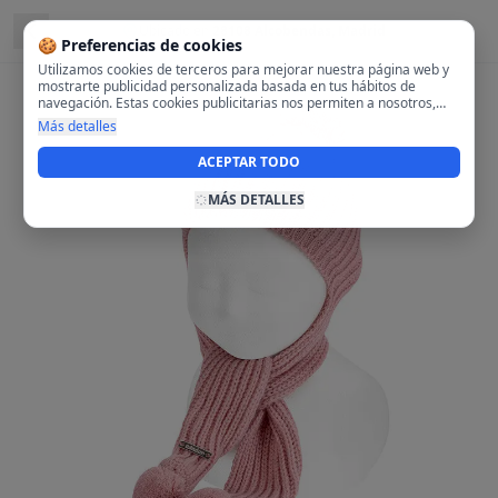
Ubicado en
28108 Alcobendas, Madrid
🍪 Preferencias de cookies
Utilizamos cookies de terceros para mejorar nuestra página web y
mostrarte publicidad personalizada basada en tus hábitos de
navegación. Estas cookies publicitarias nos permiten a nosotros,
analizar tu navegación en nuestra página y en internet para
Más detalles
mostrarte anuncios relevantes para ti. Al activarlas, aceptas el uso
de cookies para fines publicitarios y la recopilación y tratamiento de
ACEPTAR TODO
tus datos de navegación, incluyendo la posible compartición de
estos datos con terceros para ofrecerte publicidad personalizada.
MÁS DETALLES