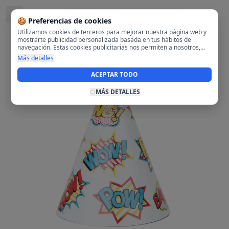
Ubicado en
28108 Alcobendas, Madrid
🍪 Preferencias de cookies
Utilizamos cookies de terceros para mejorar nuestra página web y
mostrarte publicidad personalizada basada en tus hábitos de
navegación. Estas cookies publicitarias nos permiten a nosotros,
analizar tu navegación en nuestra página y en internet para
Más detalles
mostrarte anuncios relevantes para ti. Al activarlas, aceptas el uso
de cookies para fines publicitarios y la recopilación y tratamiento de
ACEPTAR TODO
tus datos de navegación, incluyendo la posible compartición de
estos datos con terceros para ofrecerte publicidad personalizada.
MÁS DETALLES