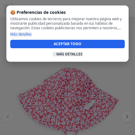
Ubicado en
28108 Alcobendas, Madrid
🍪 Preferencias de cookies
Utilizamos cookies de terceros para mejorar nuestra página web y
mostrarte publicidad personalizada basada en tus hábitos de
navegación. Estas cookies publicitarias nos permiten a nosotros,
analizar tu navegación en nuestra página y en internet para
Más detalles
mostrarte anuncios relevantes para ti. Al activarlas, aceptas el uso
de cookies para fines publicitarios y la recopilación y tratamiento de
ACEPTAR TODO
tus datos de navegación, incluyendo la posible compartición de
estos datos con terceros para ofrecerte publicidad personalizada.
MÁS DETALLES