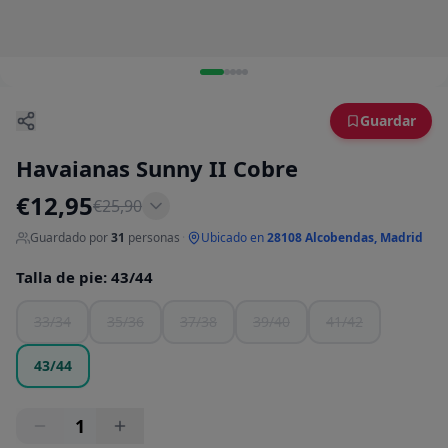
Guardar
Havaianas Sunny II Cobre
€
12,95
€
25,90
Guardado por
31
personas
·
Ubicado en
28108 Alcobendas, Madrid
Talla de pie
:
43/44
33/34
35/36
37/38
39/40
41/42
43/44
1