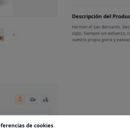
Descripción del Produ
Herman el San Bernardo. Deci
siglo. Siempre sin esfuerzo, 
vuestra propia gorra y pasea
Centro Comercial Moraleja Green, local C34, Av. de Europa, 13, N 1-25, 28108 Alcobendas, Madrid
eferencias de cookies