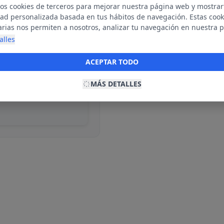
mos cookies de terceros para mejorar nuestra página web y mostrar
dad personalizada basada en tus hábitos de navegación. Estas cook
arias nos permiten a nosotros, analizar tu navegación en nuestra 
net para mostrarte anuncios relevantes para ti. Al activarlas, acept
alles
ble
ookies para fines publicitarios y la recopilación y tratamiento de t
ación, incluyendo la posible compartición de estos datos con terc
ACEPTAR TODO
ecerte publicidad personalizada.
MÁS DETALLES