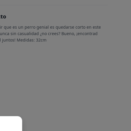
cto
r que es un perro genial es quedarse corto en este
nunca sin casualidad ¿no crees? Bueno, ¡encontrad
d juntos! Medidas: 32cm