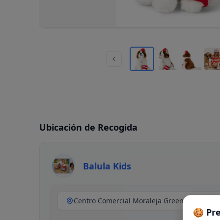
Ubicación de Recogida
Balula Kids
🍪 Pr