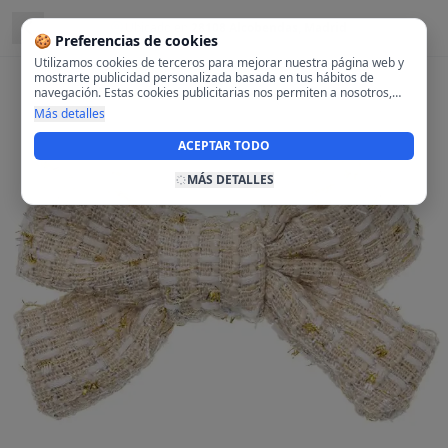
Ubicado en
28108 Alcobendas, Madrid
🍪 Preferencias de cookies
Utilizamos cookies de terceros para mejorar nuestra página web y
mostrarte publicidad personalizada basada en tus hábitos de
navegación. Estas cookies publicitarias nos permiten a nosotros,
analizar tu navegación en nuestra página y en internet para
Más detalles
mostrarte anuncios relevantes para ti. Al activarlas, aceptas el uso
de cookies para fines publicitarios y la recopilación y tratamiento de
ACEPTAR TODO
tus datos de navegación, incluyendo la posible compartición de
estos datos con terceros para ofrecerte publicidad personalizada.
MÁS DETALLES