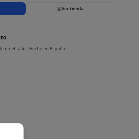
Ver tienda
cto
e en el taller. Hecho en España.