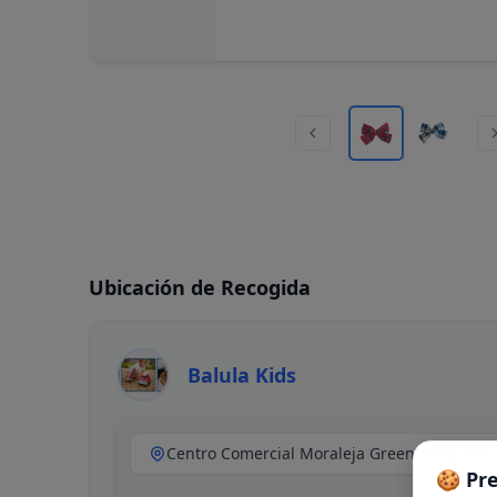
Ubicación de Recogida
Balula Kids
🍪 Pr