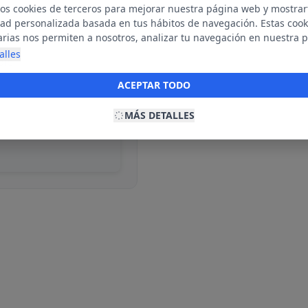
mos cookies de terceros para mejorar nuestra página web y mostrar
dad personalizada basada en tus hábitos de navegación. Estas cook
arias nos permiten a nosotros, analizar tu navegación en nuestra 
net para mostrarte anuncios relevantes para ti. Al activarlas, acept
alles
ble
ookies para fines publicitarios y la recopilación y tratamiento de t
ación, incluyendo la posible compartición de estos datos con terc
ACEPTAR TODO
ecerte publicidad personalizada.
MÁS DETALLES