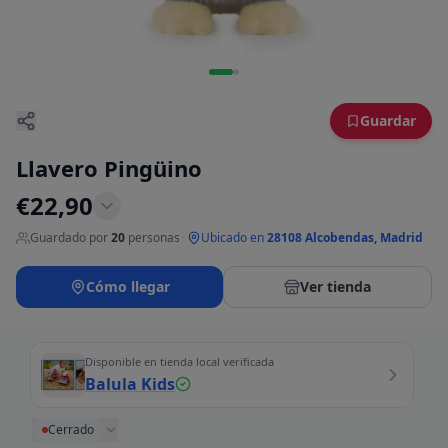
Guardar
Llavero Pingüino
€
22,90
Guardado por
20
personas
·
Ubicado en
28108 Alcobendas, Madrid
Cómo llegar
Ver tienda
Disponible en tienda local verificada
Balula Kids
Cerrado