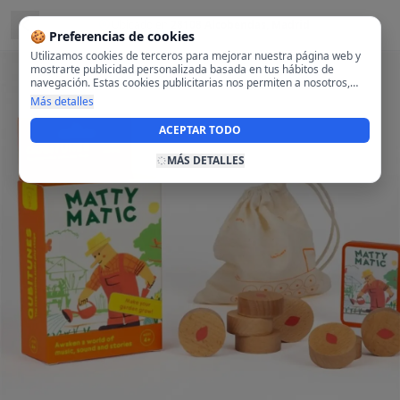
Ubicado en
28108 Alcobendas, Madrid
🍪 Preferencias de cookies
Utilizamos cookies de terceros para mejorar nuestra página web y
mostrarte publicidad personalizada basada en tus hábitos de
navegación. Estas cookies publicitarias nos permiten a nosotros,
analizar tu navegación en nuestra página y en internet para
Más detalles
mostrarte anuncios relevantes para ti. Al activarlas, aceptas el uso
de cookies para fines publicitarios y la recopilación y tratamiento de
ACEPTAR TODO
tus datos de navegación, incluyendo la posible compartición de
estos datos con terceros para ofrecerte publicidad personalizada.
MÁS DETALLES