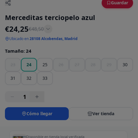
Guardar
Merceditas terciopelo azul
€
24,25
€
48,50
Ubicado en
28108 Alcobendas, Madrid
Tamaño
:
24
23
24
25
26
27
28
29
30
31
32
33
1
Cómo llegar
Ver tienda
Disponible en tienda local verificada