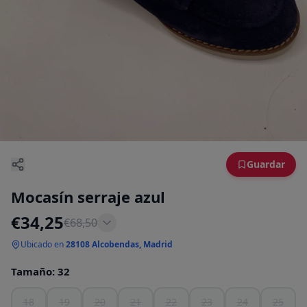
Guardar
Mocasín serraje azul
€
34,25
€
68,50
Ubicado en
28108 Alcobendas, Madrid
Tamaño
:
32
18
19
20
21
22
23
24
25