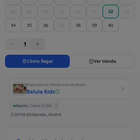
26
27
28
29
30
31
32
33
34
35
36
37
38
39
40
1
Cómo llegar
Ver tienda
Disponible en tienda local verificada
Balula Kids
Abierto
·
Cierra 21:00
28108 Alcobendas, Madrid