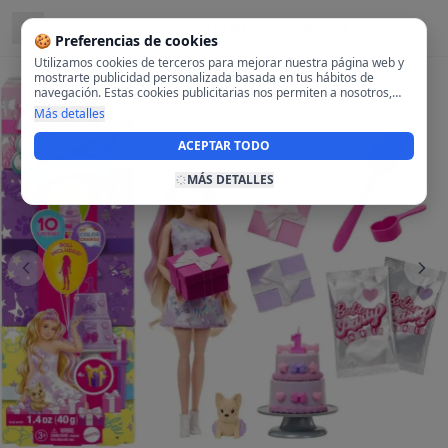
Ubicado en
28108 Alcobendas, Madrid
🍪 Preferencias de cookies
Utilizamos cookies de terceros para mejorar nuestra página web y
mostrarte publicidad personalizada basada en tus hábitos de
navegación. Estas cookies publicitarias nos permiten a nosotros,
analizar tu navegación en nuestra página y en internet para
Más detalles
mostrarte anuncios relevantes para ti. Al activarlas, aceptas el uso
de cookies para fines publicitarios y la recopilación y tratamiento de
ACEPTAR TODO
tus datos de navegación, incluyendo la posible compartición de
estos datos con terceros para ofrecerte publicidad personalizada.
MÁS DETALLES