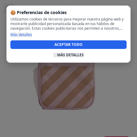
Ubicado en
28108 Alcobendas, Madrid
🍪 Preferencias de cookies
Utilizamos cookies de terceros para mejorar nuestra página web y
mostrarte publicidad personalizada basada en tus hábitos de
navegación. Estas cookies publicitarias nos permiten a nosotros,
analizar tu navegación en nuestra página y en internet para
Más detalles
mostrarte anuncios relevantes para ti. Al activarlas, aceptas el uso
de cookies para fines publicitarios y la recopilación y tratamiento de
ACEPTAR TODO
tus datos de navegación, incluyendo la posible compartición de
estos datos con terceros para ofrecerte publicidad personalizada.
MÁS DETALLES