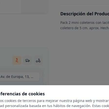
Descripción del Produ
Pack 2 mini coleteros con laci
coletero de 5 cm. aprox. Hec
Centro Comercial Moraleja Green, local C34, Av. de Europa, 13, N 1-25, 28108 Alcobendas, Madrid
eferencias de cookies
mos cookies de terceros para mejorar nuestra página web y mostrar
dad personalizada basada en tus hábitos de navegación. Estas cook
ble