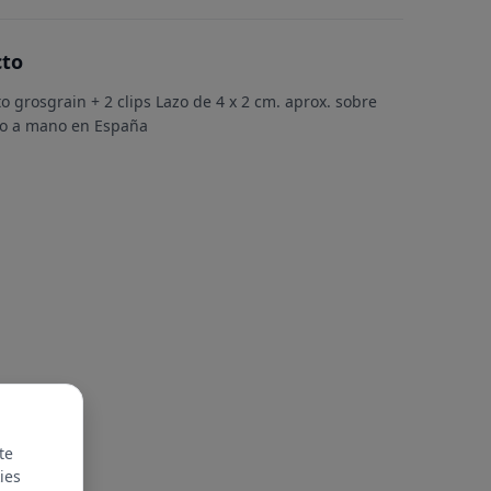
cto
to grosgrain + 2 clips Lazo de 4 x 2 cm. aprox. sobre
ho a mano en España
te
ies