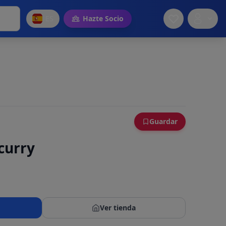
ES
Hazte Socio
Guardar
 curry
Ver tienda