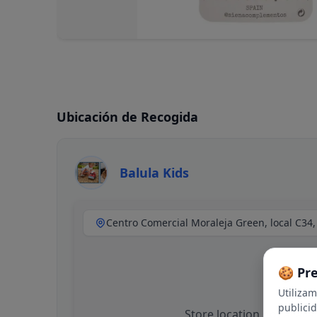
Ubicación de Recogida
Balula Kids
🍪 Pr
Utiliza
publici
Store location not availa