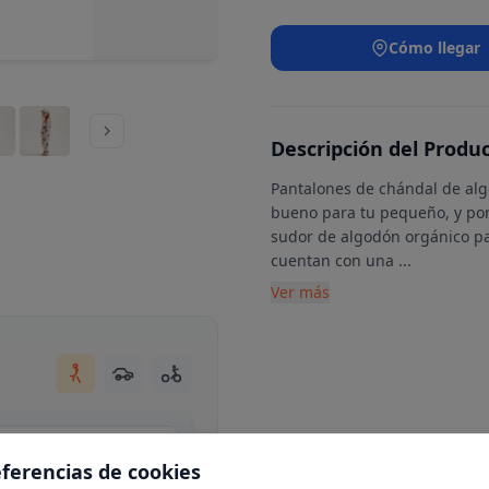
Cómo llegar
Descripción del Produ
Pantalones de chándal de algo
bueno para tu pequeño, y por
sudor de algodón orgánico p
cuentan con una
...
Ver más
Centro Comercial Moraleja Green, local C34, Av. de Europa, 13, N 1-25, 28108 Alcobendas, Madrid
eferencias de cookies