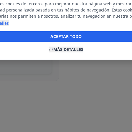
mos cookies de terceros para mejorar nuestra página web y mostrar
dad personalizada basada en tus hábitos de navegación. Estas cook
arias nos permiten a nosotros, analizar tu navegación en nuestra 
net para mostrarte anuncios relevantes para ti. Al activarlas, acept
alles
ble
ookies para fines publicitarios y la recopilación y tratamiento de t
ación, incluyendo la posible compartición de estos datos con terc
ACEPTAR TODO
ecerte publicidad personalizada.
MÁS DETALLES