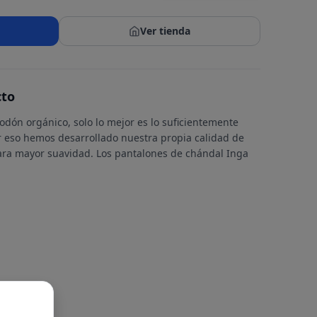
Ver tienda
cto
dón orgánico, solo lo mejor es lo suficientemente
 eso hemos desarrollado nuestra propia calidad de
ara mayor suavidad. Los pantalones de chándal Inga