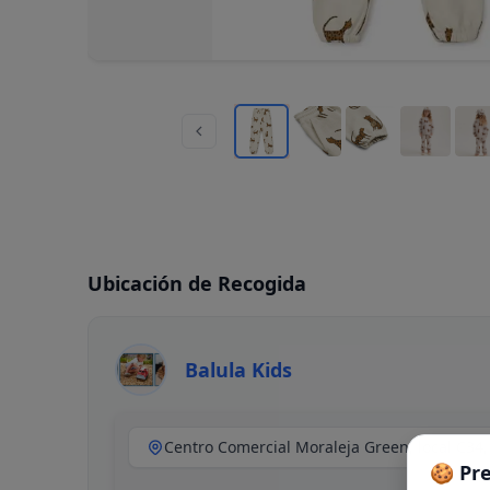
Ubicación de Recogida
Balula Kids
🍪 Pr