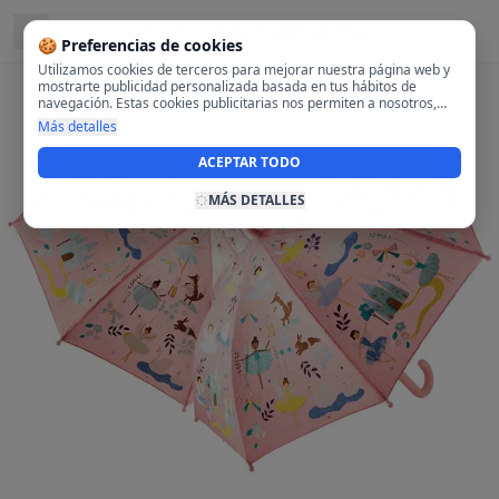
Ubicado en
28108 Alcobendas, Madrid
🍪 Preferencias de cookies
Utilizamos cookies de terceros para mejorar nuestra página web y
mostrarte publicidad personalizada basada en tus hábitos de
navegación. Estas cookies publicitarias nos permiten a nosotros,
analizar tu navegación en nuestra página y en internet para
Más detalles
mostrarte anuncios relevantes para ti. Al activarlas, aceptas el uso
de cookies para fines publicitarios y la recopilación y tratamiento de
ACEPTAR TODO
tus datos de navegación, incluyendo la posible compartición de
estos datos con terceros para ofrecerte publicidad personalizada.
MÁS DETALLES