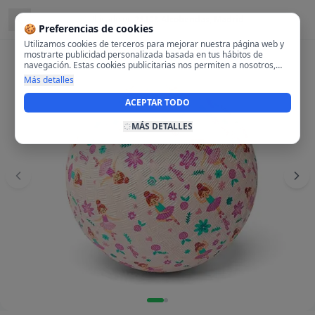
Ubicado en
28108 Alcobendas, Madrid
🍪 Preferencias de cookies
Utilizamos cookies de terceros para mejorar nuestra página web y
mostrarte publicidad personalizada basada en tus hábitos de
navegación. Estas cookies publicitarias nos permiten a nosotros,
analizar tu navegación en nuestra página y en internet para
Más detalles
mostrarte anuncios relevantes para ti. Al activarlas, aceptas el uso
de cookies para fines publicitarios y la recopilación y tratamiento de
ACEPTAR TODO
tus datos de navegación, incluyendo la posible compartición de
estos datos con terceros para ofrecerte publicidad personalizada.
MÁS DETALLES