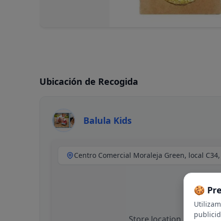
Ubicación de Recogida
Balula Kids
🍪 Pr
Utiliza
publici
Store location not availa