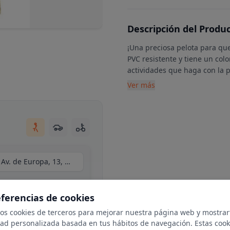
Descripción del Produ
¡Una preciosa pelota para que
PVC resistente y tiene un col
actividades que haga con la p
Ver más
Centro Comercial Moraleja Green, local C34, Av. de Europa, 13, N 1-25, 28108 Alcobendas, Madrid
eferencias de cookies
mos cookies de terceros para mejorar nuestra página web y mostrar
dad personalizada basada en tus hábitos de navegación. Estas cook
ble