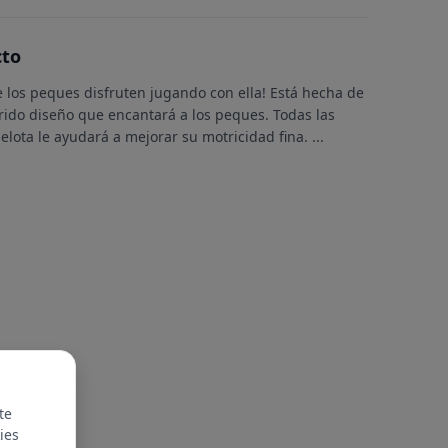
cto
 los peques disfruten jugando con ella! Está hecha de
orido diseño que encantará a los peques. Todas las
elota le ayudará a mejorar su motricidad fina.
...
te
ies