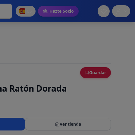
ES
Hazte Socio
Guardar
ina Ratón Dorada
Ver tienda