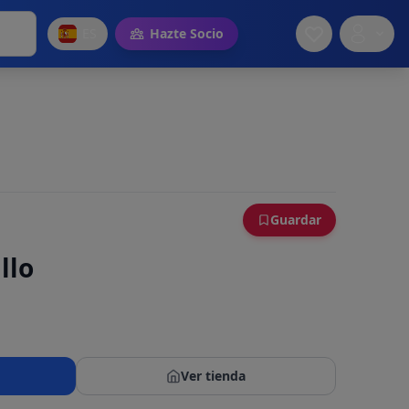
ES
Hazte Socio
Guardar
llo
Ver tienda