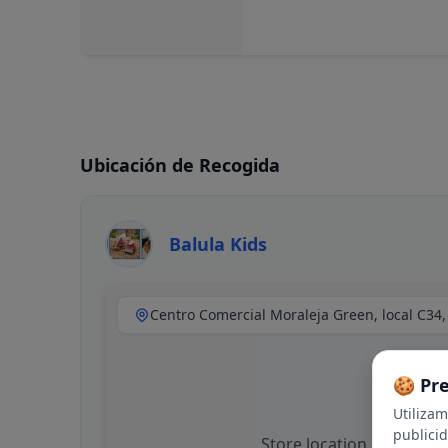
Ubicación de Recogida
Balula Kids
🍪 Pr
Utiliza
publici
Store location not availa