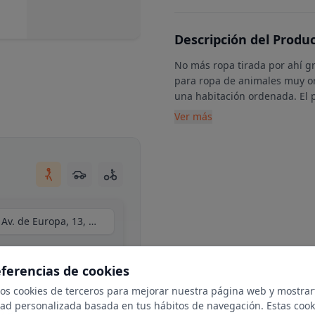
Descripción del Produ
No más ropa tirada por ahí g
para ropa de animales muy or
una habitación ordenada. El 
Ver más
Centro Comercial Moraleja Green, local C34, Av. de Europa, 13, N 1-25, 28108 Alcobendas, Madrid
eferencias de cookies
mos cookies de terceros para mejorar nuestra página web y mostrar
dad personalizada basada en tus hábitos de navegación. Estas cook
ble