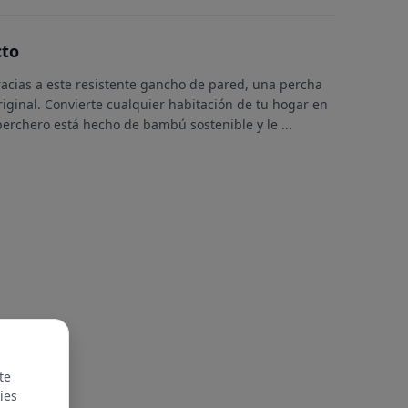
cto
racias a este resistente gancho de pared, una percha
iginal. Convierte cualquier habitación de tu hogar en
perchero está hecho de bambú sostenible y le
...
te
ies