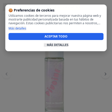
Ubicado en
28108 Alcobendas, Madrid
🍪 Preferencias de cookies
Utilizamos cookies de terceros para mejorar nuestra página web y
mostrarte publicidad personalizada basada en tus hábitos de
navegación. Estas cookies publicitarias nos permiten a nosotros,
analizar tu navegación en nuestra página y en internet para
Más detalles
mostrarte anuncios relevantes para ti. Al activarlas, aceptas el uso
de cookies para fines publicitarios y la recopilación y tratamiento de
ACEPTAR TODO
tus datos de navegación, incluyendo la posible compartición de
estos datos con terceros para ofrecerte publicidad personalizada.
MÁS DETALLES