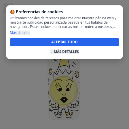
Ubicado en
28108 Alcobendas, Madrid
🍪 Preferencias de cookies
Utilizamos cookies de terceros para mejorar nuestra página web y
mostrarte publicidad personalizada basada en tus hábitos de
navegación. Estas cookies publicitarias nos permiten a nosotros,
analizar tu navegación en nuestra página y en internet para
Más detalles
mostrarte anuncios relevantes para ti. Al activarlas, aceptas el uso
de cookies para fines publicitarios y la recopilación y tratamiento de
ACEPTAR TODO
tus datos de navegación, incluyendo la posible compartición de
estos datos con terceros para ofrecerte publicidad personalizada.
MÁS DETALLES