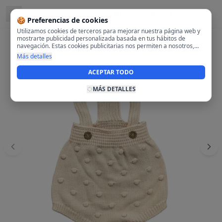
Ubicado en
28108 Alcobendas, Madrid
🍪 Preferencias de cookies
Utilizamos cookies de terceros para mejorar nuestra página web y
mostrarte publicidad personalizada basada en tus hábitos de
navegación. Estas cookies publicitarias nos permiten a nosotros,
analizar tu navegación en nuestra página y en internet para
Más detalles
mostrarte anuncios relevantes para ti. Al activarlas, aceptas el uso
de cookies para fines publicitarios y la recopilación y tratamiento de
ACEPTAR TODO
tus datos de navegación, incluyendo la posible compartición de
estos datos con terceros para ofrecerte publicidad personalizada.
MÁS DETALLES