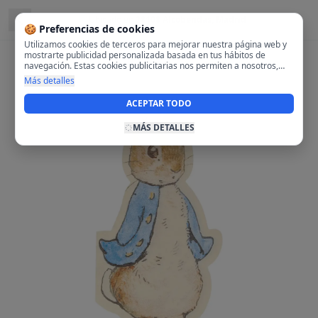
Ubicado en
28108 Alcobendas, Madrid
🍪 Preferencias de cookies
Utilizamos cookies de terceros para mejorar nuestra página web y
mostrarte publicidad personalizada basada en tus hábitos de
navegación. Estas cookies publicitarias nos permiten a nosotros,
analizar tu navegación en nuestra página y en internet para
Más detalles
mostrarte anuncios relevantes para ti. Al activarlas, aceptas el uso
de cookies para fines publicitarios y la recopilación y tratamiento de
ACEPTAR TODO
tus datos de navegación, incluyendo la posible compartición de
estos datos con terceros para ofrecerte publicidad personalizada.
MÁS DETALLES