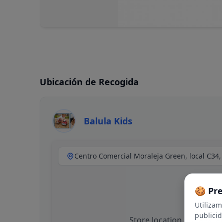
Ubicación de Recogida
Balula Kids
🍪 Pr
Utiliza
publici
Store location not availa