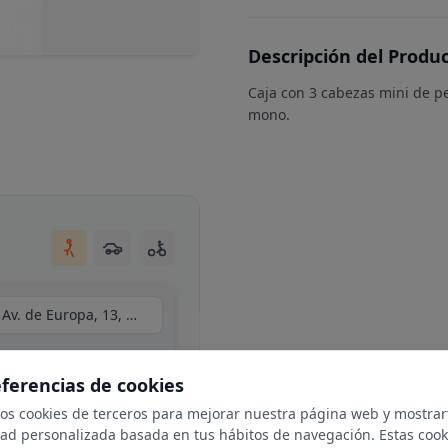
Descripción del Produ
Caja con 3 cabezas mini de pe
mono.
Centro Comercial Moraleja Green, local C34, Av. de Europa, 13, N 1-25, 28108 Alcobendas, Madrid
eferencias de cookies
mos cookies de terceros para mejorar nuestra página web y mostrar
dad personalizada basada en tus hábitos de navegación. Estas cook
ble