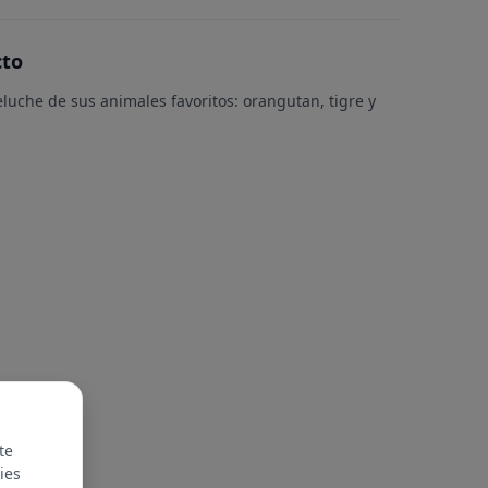
cto
luche de sus animales favoritos: orangutan, tigre y
te
ies