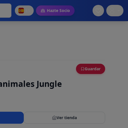
ES
Hazte Socio
Guardar
 animales Jungle
Ver tienda