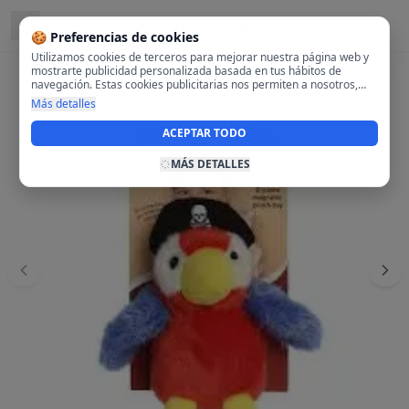
Ubicado en
28108 Alcobendas, Madrid
🍪 Preferencias de cookies
Utilizamos cookies de terceros para mejorar nuestra página web y
mostrarte publicidad personalizada basada en tus hábitos de
navegación. Estas cookies publicitarias nos permiten a nosotros,
analizar tu navegación en nuestra página y en internet para
Más detalles
mostrarte anuncios relevantes para ti. Al activarlas, aceptas el uso
de cookies para fines publicitarios y la recopilación y tratamiento de
ACEPTAR TODO
tus datos de navegación, incluyendo la posible compartición de
estos datos con terceros para ofrecerte publicidad personalizada.
MÁS DETALLES