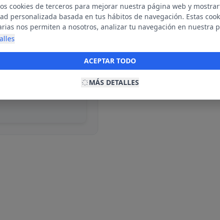
mos cookies de terceros para mejorar nuestra página web y mostrar
dad personalizada basada en tus hábitos de navegación. Estas cook
arias nos permiten a nosotros, analizar tu navegación en nuestra 
net para mostrarte anuncios relevantes para ti. Al activarlas, acept
alles
ble
ookies para fines publicitarios y la recopilación y tratamiento de t
ación, incluyendo la posible compartición de estos datos con terc
ACEPTAR TODO
ecerte publicidad personalizada.
MÁS DETALLES