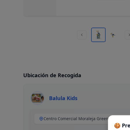
Ubicación de Recogida
Balula Kids
🍪 Pr