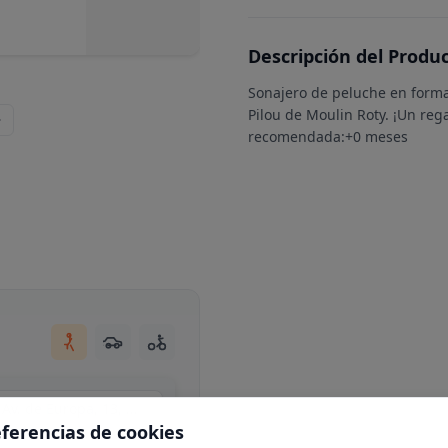
Descripción del Produ
Sonajero de peluche en forma
Pilou de Moulin Roty. ¡Un re
recomendada:+0 meses
Centro Comercial Moraleja Green, local C34, Av. de Europa, 13, N 1-25, 28108 Alcobendas, Madrid
eferencias de cookies