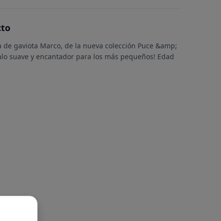
cto
 de gaviota Marco, de la nueva colección Puce &amp;
galo suave y encantador para los más pequeños! Edad