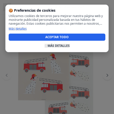
Ubicado en
28108 Alcobendas, Madrid
🍪 Preferencias de cookies
Utilizamos cookies de terceros para mejorar nuestra página web y
mostrarte publicidad personalizada basada en tus hábitos de
navegación. Estas cookies publicitarias nos permiten a nosotros,
analizar tu navegación en nuestra página y en internet para
Más detalles
mostrarte anuncios relevantes para ti. Al activarlas, aceptas el uso
de cookies para fines publicitarios y la recopilación y tratamiento de
ACEPTAR TODO
tus datos de navegación, incluyendo la posible compartición de
estos datos con terceros para ofrecerte publicidad personalizada.
MÁS DETALLES