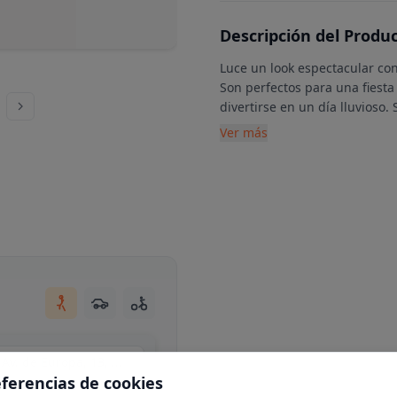
Descripción del Produ
Luce un look espectacular con
Son perfectos para una fiesta 
divertirse en un día lluvioso
Ver más
Centro Comercial Moraleja Green, local C34, Av. de Europa, 13, N 1-25, 28108 Alcobendas, Madrid
eferencias de cookies