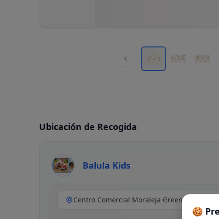
Ubicación de Recogida
Balula Kids
🍪 Pr