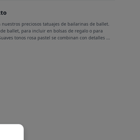
cto
 nuestros preciosos tatuajes de bailarinas de ballet.
de ballet, para incluir en bolsas de regalo o para
. Suaves tonos rosa pastel se combinan con detalles
...