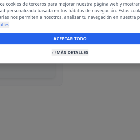
mos cookies de terceros para mejorar nuestra página web y mostrar
dad personalizada basada en tus hábitos de navegación. Estas cook
arias nos permiten a nosotros, analizar tu navegación en nuestra 
net para mostrarte anuncios relevantes para ti. Al activarlas, acept
alles
ble
ookies para fines publicitarios y la recopilación y tratamiento de t
ación, incluyendo la posible compartición de estos datos con terc
ACEPTAR TODO
ecerte publicidad personalizada.
MÁS DETALLES