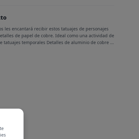
cto
ños les encantará recibir estos tatuajes de personajes
etalles de papel de cobre. Ideal como una actividad de
de tatuajes temporales Detalles de aluminio de cobre
...
te
ies