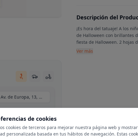
Descripción del Produ
¡Es hora del tatuaje! A los ni
de Halloween con brillantes d
fiesta de Halloween. 2 hojas 
Ver más
Centro Comercial Moraleja Green, local C34, Av. de Europa, 13, N 1-25, 28108 Alcobendas, Madrid
eferencias de cookies
mos cookies de terceros para mejorar nuestra página web y mostrar
dad personalizada basada en tus hábitos de navegación. Estas cook
ble