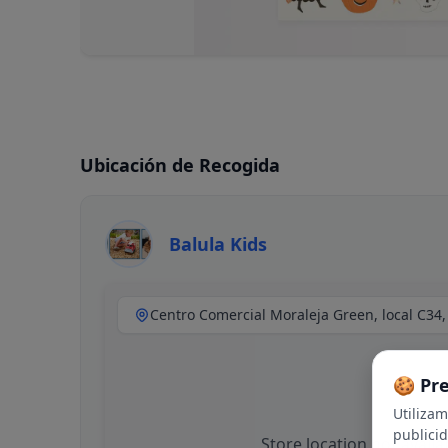
Ubicación de Recogida
Balula Kids
🍪 Pr
Utiliza
publici
Store location not availa