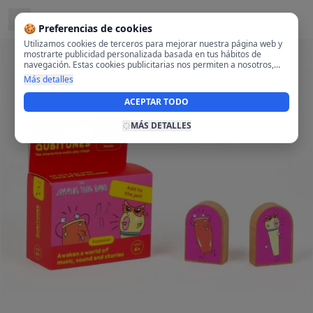
Ubicado en
28108 Alcobendas, Madrid
🍪 Preferencias de cookies
Utilizamos cookies de terceros para mejorar nuestra página web y
mostrarte publicidad personalizada basada en tus hábitos de
navegación. Estas cookies publicitarias nos permiten a nosotros,
analizar tu navegación en nuestra página y en internet para
Más detalles
mostrarte anuncios relevantes para ti. Al activarlas, aceptas el uso
de cookies para fines publicitarios y la recopilación y tratamiento de
ACEPTAR TODO
tus datos de navegación, incluyendo la posible compartición de
estos datos con terceros para ofrecerte publicidad personalizada.
MÁS DETALLES