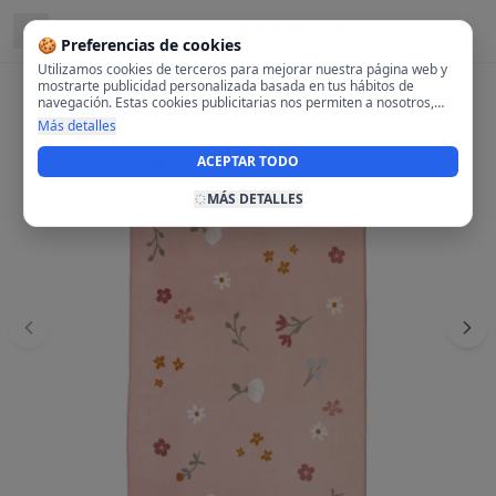
Ubicado en
28108 Alcobendas, Madrid
🍪 Preferencias de cookies
Utilizamos cookies de terceros para mejorar nuestra página web y
mostrarte publicidad personalizada basada en tus hábitos de
navegación. Estas cookies publicitarias nos permiten a nosotros,
analizar tu navegación en nuestra página y en internet para
Más detalles
mostrarte anuncios relevantes para ti. Al activarlas, aceptas el uso
de cookies para fines publicitarios y la recopilación y tratamiento de
ACEPTAR TODO
tus datos de navegación, incluyendo la posible compartición de
estos datos con terceros para ofrecerte publicidad personalizada.
MÁS DETALLES