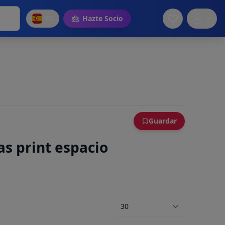
ES
Hazte Socio
Guardar
ras print espacio