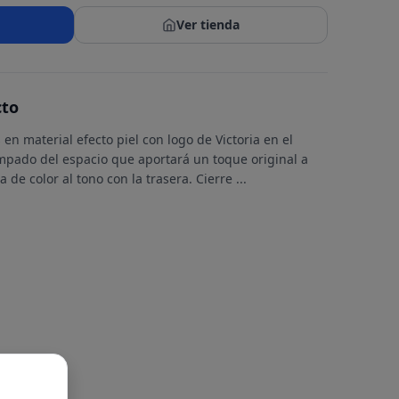
Ver tienda
cto
en material efecto piel con logo de Victoria en el
ampado del espacio que aportará un toque original a
ea de color al tono con la trasera. Cierre
...