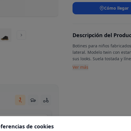
Cómo llegar
Descripción del Produ
Botines para niños fabricados 
lateral. Modelo twin con est
sus looks. Suela tostada y lín
Ver más
Centro Comercial Moraleja Green, local C34, Av. de Europa, 13, N 1-25, 28108 Alcobendas, Madrid
eferencias de cookies