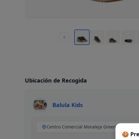
Ubicación de Recogida
Balula Kids
🍪 Pr