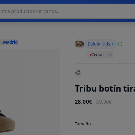
, Madrid
Balula Kids
Cerrado
Tribu botín ti
28.00€
59.90€
Tamaño