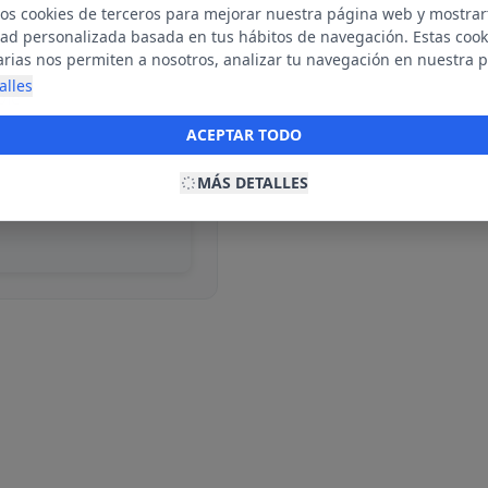
mos cookies de terceros para mejorar nuestra página web y mostrar
dad personalizada basada en tus hábitos de navegación. Estas cook
arias nos permiten a nosotros, analizar tu navegación en nuestra 
net para mostrarte anuncios relevantes para ti. Al activarlas, acept
alles
ble
ookies para fines publicitarios y la recopilación y tratamiento de t
ación, incluyendo la posible compartición de estos datos con terc
ACEPTAR TODO
ecerte publicidad personalizada.
MÁS DETALLES