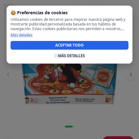
Ubicado en
28108 Alcobendas, Madrid
🍪 Preferencias de cookies
Utilizamos cookies de terceros para mejorar nuestra página web y
mostrarte publicidad personalizada basada en tus hábitos de
navegación. Estas cookies publicitarias nos permiten a nosotros,
analizar tu navegación en nuestra página y en internet para
Más detalles
mostrarte anuncios relevantes para ti. Al activarlas, aceptas el uso
de cookies para fines publicitarios y la recopilación y tratamiento de
ACEPTAR TODO
tus datos de navegación, incluyendo la posible compartición de
estos datos con terceros para ofrecerte publicidad personalizada.
MÁS DETALLES