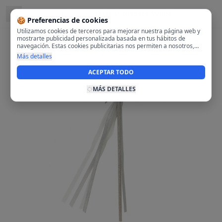
Ubicado en
28108 Alcobendas, Madrid
🍪 Preferencias de cookies
Utilizamos cookies de terceros para mejorar nuestra página web y
mostrarte publicidad personalizada basada en tus hábitos de
navegación. Estas cookies publicitarias nos permiten a nosotros,
analizar tu navegación en nuestra página y en internet para
Más detalles
mostrarte anuncios relevantes para ti. Al activarlas, aceptas el uso
de cookies para fines publicitarios y la recopilación y tratamiento de
ACEPTAR TODO
tus datos de navegación, incluyendo la posible compartición de
estos datos con terceros para ofrecerte publicidad personalizada.
MÁS DETALLES