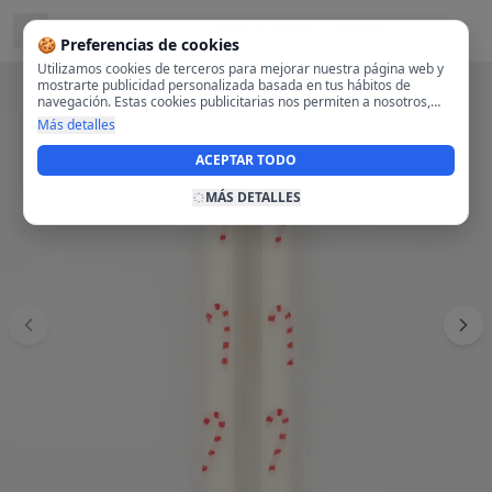
Ubicado en
28108 Alcobendas, Madrid
🍪 Preferencias de cookies
Utilizamos cookies de terceros para mejorar nuestra página web y
mostrarte publicidad personalizada basada en tus hábitos de
navegación. Estas cookies publicitarias nos permiten a nosotros,
analizar tu navegación en nuestra página y en internet para
Más detalles
mostrarte anuncios relevantes para ti. Al activarlas, aceptas el uso
de cookies para fines publicitarios y la recopilación y tratamiento de
ACEPTAR TODO
tus datos de navegación, incluyendo la posible compartición de
estos datos con terceros para ofrecerte publicidad personalizada.
MÁS DETALLES