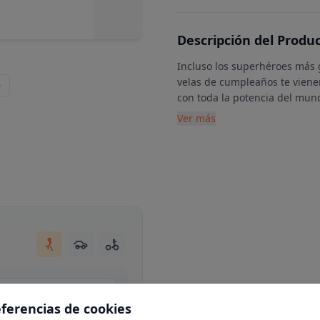
Descripción del Produ
Incluso los superhéroes más 
velas de cumpleaños te vienen
con toda la potencia del mund
Ver más
Centro Comercial Moraleja Green, local C34, Av. de Europa, 13, N 1-25, 28108 Alcobendas, Madrid
eferencias de cookies