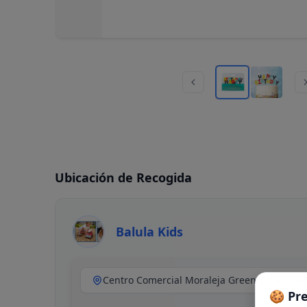
Ubicación de Recogida
Balula Kids
🍪 Pr