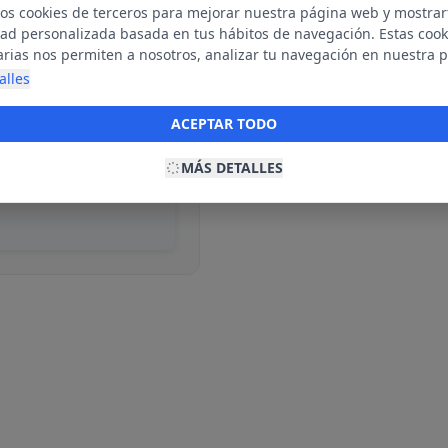
mos cookies de terceros para mejorar nuestra página web y mostrar
dad personalizada basada en tus hábitos de navegación. Estas cook
arias nos permiten a nosotros, analizar tu navegación en nuestra 
net para mostrarte anuncios relevantes para ti. Al activarlas, acept
alles
ble
ookies para fines publicitarios y la recopilación y tratamiento de t
ación, incluyendo la posible compartición de estos datos con terc
ACEPTAR TODO
ecerte publicidad personalizada.
MÁS DETALLES