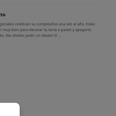
cto
geniales celebran su cumpleaños una vez al año. Estas
 muy bien para decorar tu tarta o pastel y apagarlo
o. ¡No olvides pedir un deseo! El
...