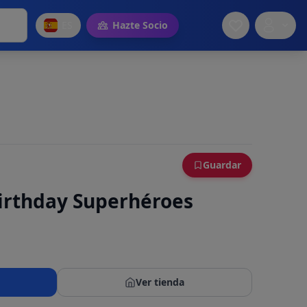
ES
Hazte Socio
Guardar
irthday Superhéroes
Ver tienda