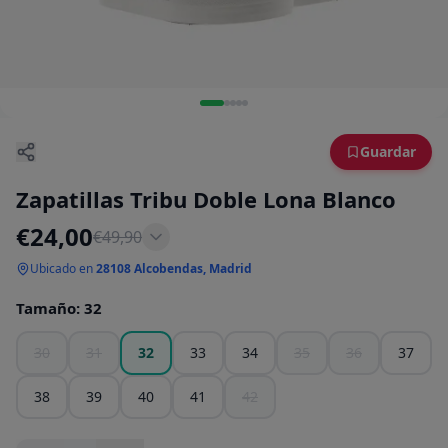
Guardar
Zapatillas Tribu Doble Lona Blanco
€
24,00
€
49,90
Ubicado en
28108 Alcobendas, Madrid
Tamaño
:
32
30
31
32
33
34
35
36
37
38
39
40
41
42