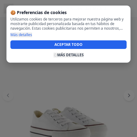
Ubicado en
28108 Alcobendas, Madrid
🍪 Preferencias de cookies
Utilizamos cookies de terceros para mejorar nuestra página web y
mostrarte publicidad personalizada basada en tus hábitos de
navegación. Estas cookies publicitarias nos permiten a nosotros,
analizar tu navegación en nuestra página y en internet para
Más detalles
mostrarte anuncios relevantes para ti. Al activarlas, aceptas el uso
de cookies para fines publicitarios y la recopilación y tratamiento de
ACEPTAR TODO
tus datos de navegación, incluyendo la posible compartición de
estos datos con terceros para ofrecerte publicidad personalizada.
MÁS DETALLES