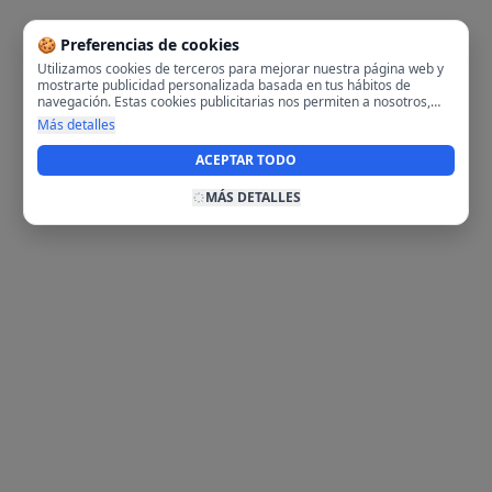
🍪 Preferencias de cookies
Utilizamos cookies de terceros para mejorar nuestra página web y
mostrarte publicidad personalizada basada en tus hábitos de
navegación. Estas cookies publicitarias nos permiten a nosotros,
analizar tu navegación en nuestra página y en internet para
Más detalles
mostrarte anuncios relevantes para ti. Al activarlas, aceptas el uso
de cookies para fines publicitarios y la recopilación y tratamiento de
ACEPTAR TODO
tus datos de navegación, incluyendo la posible compartición de
estos datos con terceros para ofrecerte publicidad personalizada.
MÁS DETALLES