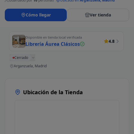
Guardado por
10
personas
·
Ubicado en
Arganzuela, Madrid
Cómo llegar
Ver tienda
Disponible en tienda local verificada
4.8
Librería Áurea Clásicos
Cerrado
Arganzuela, Madrid
Ubicación de la Tienda