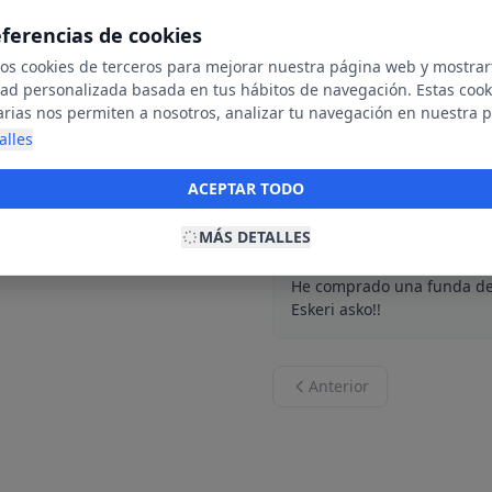
Leer más
eferencias de cookies
mos cookies de terceros para mejorar nuestra página web y mostrar
dad personalizada basada en tus hábitos de navegación. Estas cook
Jasone Ibañez
J
arias nos permiten a nosotros, analizar tu navegación en nuestra 
29 de abril de
net para mostrarte anuncios relevantes para ti. Al activarlas, acept
alles
Todo precioso y de calidad.
ookies para fines publicitarios y la recopilación y tratamiento de t
ación, incluyendo la posible compartición de estos datos con terc
ACEPTAR TODO
ecerte publicidad personalizada.
HELEN HELE
MÁS DETALLES
H
17 de abril de
He comprado una funda de 
Eskeri asko!!
Anterior