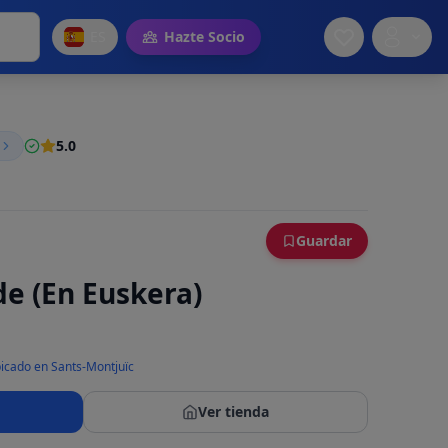
ES
Hazte Socio
5.0
Guardar
e (En Euskera)
icado en Sants-Montjuïc
Ver tienda