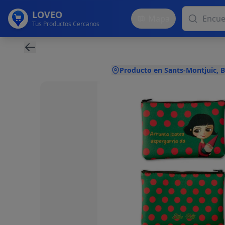
LOVEO
Mapa
Tus Productos Cercanos
Producto en Sants-Montjuïc, 