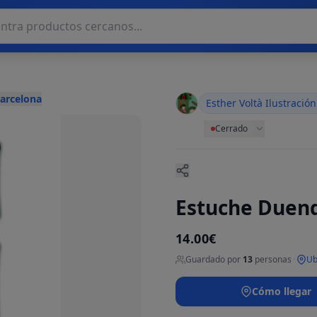
Barcelona
Esther Voltà Ilustración
Cerrado
Estuche Duend
14.00€
Guardado por
13
personas
·
Ub
Cómo llegar