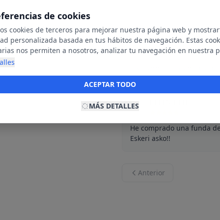
Leer más
eferencias de cookies
mos cookies de terceros para mejorar nuestra página web y mostrar
dad personalizada basada en tus hábitos de navegación. Estas cook
Jasone Ibañez
J
arias nos permiten a nosotros, analizar tu navegación en nuestra 
29 de abril de
net para mostrarte anuncios relevantes para ti. Al activarlas, acept
alles
Todo precioso y de calidad.
ookies para fines publicitarios y la recopilación y tratamiento de t
ación, incluyendo la posible compartición de estos datos con terc
ACEPTAR TODO
ecerte publicidad personalizada.
HELEN HELE
MÁS DETALLES
H
17 de abril de
He comprado una funda de 
Eskeri asko!!
Anterior