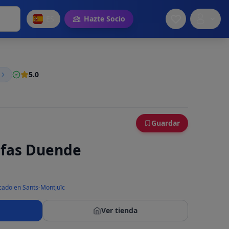
ES
Hazte Socio
5.0
Guardar
afas Duende
cado en Sants-Montjuïc
Ver tienda