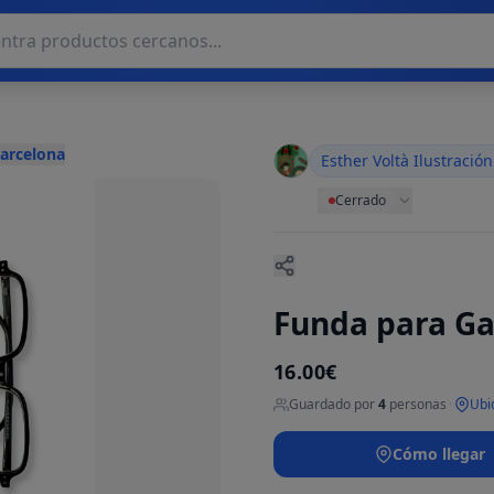
Barcelona
Esther Voltà Ilustración
Cerrado
Funda para G
16.00€
Guardado por
4
personas
·
Ubi
Cómo llegar