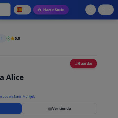
ES
Hazte Socio
5.0
Guardar
a Alice
icado en Sants-Montjuïc
Ver tienda