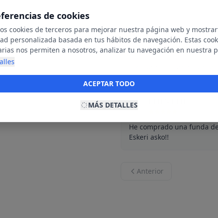
Leer más
eferencias de cookies
mos cookies de terceros para mejorar nuestra página web y mostrar
dad personalizada basada en tus hábitos de navegación. Estas cook
Jasone Ibañez
J
arias nos permiten a nosotros, analizar tu navegación en nuestra 
29 de abril de
net para mostrarte anuncios relevantes para ti. Al activarlas, acept
alles
Todo precioso y de calidad.
ookies para fines publicitarios y la recopilación y tratamiento de t
ación, incluyendo la posible compartición de estos datos con terc
ACEPTAR TODO
ecerte publicidad personalizada.
HELEN HELE
MÁS DETALLES
H
17 de abril de
He comprado una funda de 
Eskeri asko!!
Anterior